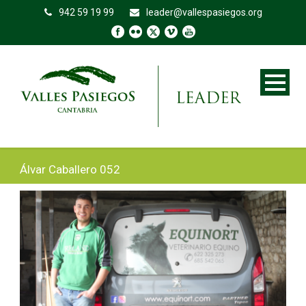
942 59 19 99
leader@vallespasiegos.org
Álvar Caballero 052