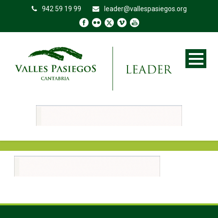
942 59 19 99
leader@vallespasiegos.org