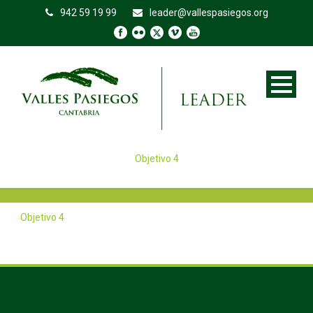
942 59 19 99
leader@vallespasiegos.org
Objetivo 4
Objetivo 4