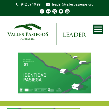
942 59 19 99
leader@vallespasiegos.org