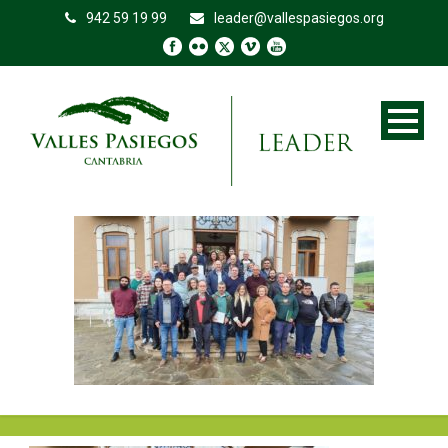
942 59 19 99
leader@vallespasiegos.org