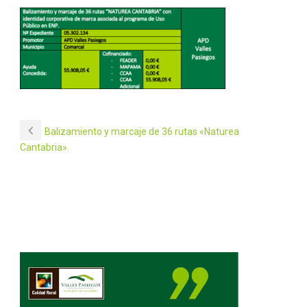
Balizamiento y marcaje de 36 rutas «Naturea
Cantabria».