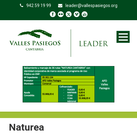
942 59 19 99
leader@vallespasiegos.org
Naturea