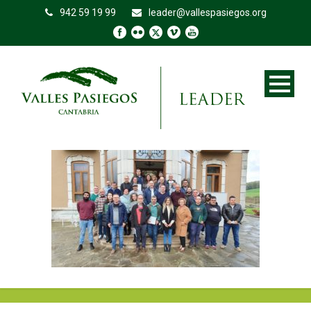
942 59 19 99
leader@vallespasiegos.org