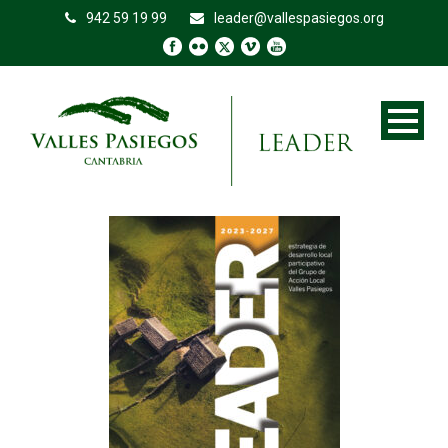
942 59 19 99
leader@vallespasiegos.org