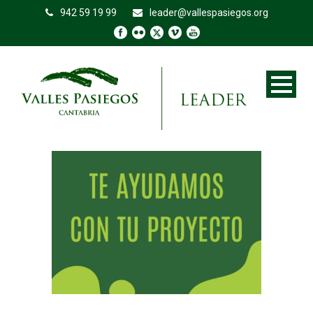
942 59 19 99
leader@vallespasiegos.org