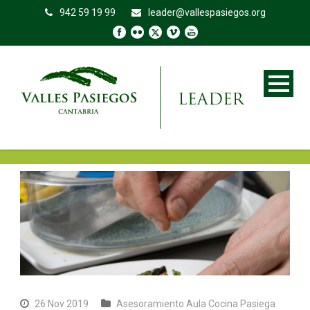
942 59 19 99
leader@vallespasiegos.org
26 Nov 2019
Asesoramiento Aula Cocina Pasiega