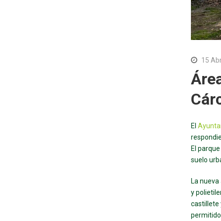
15 Ab
Área
Cár
El
Ayunta
respondie
El parque
suelo urb
La nueva 
y polieti
castillet
permitido