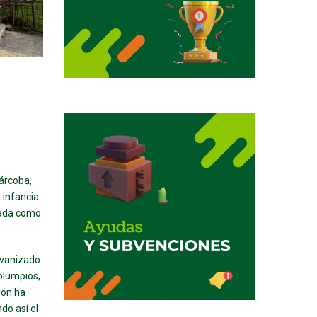
Cárcoba,
 infancia.
icada como
lvanizado
olumpios,
ión ha
do así el