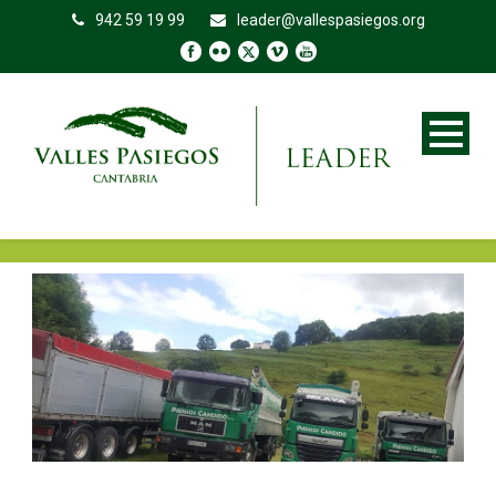
942 59 19 99
leader@vallespasiegos.org