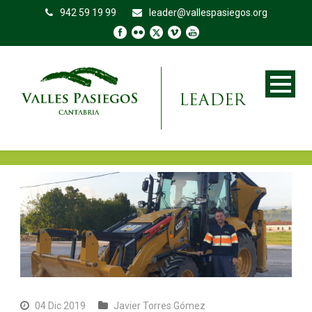
942 59 19 99
leader@vallespasiegos.org
04 Dic 2019
Javier Torres Gómez