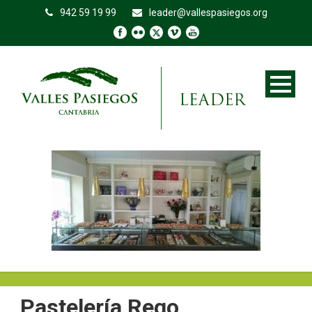
942 59 19 99
leader@vallespasiegos.org
Pastelería Rego