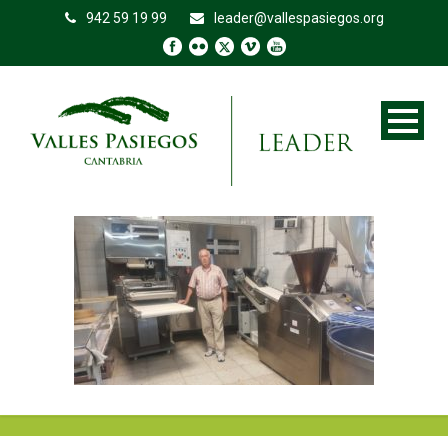
942 59 19 99
leader@vallespasiegos.org