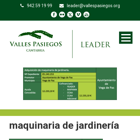
942 59 19 99
leader@vallespasiegos.org
maquinaria de jardinería