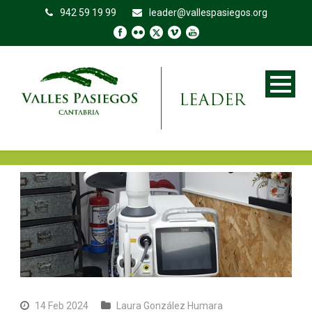
942 59 19 99
leader@vallespasiegos.org
14 Feb 2024
Laura González Humara