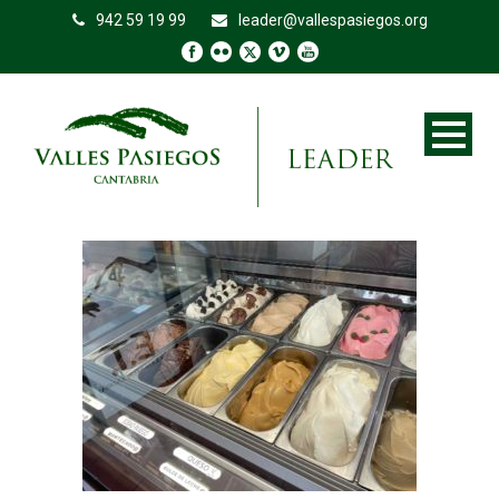
942 59 19 99
leader@vallespasiegos.org