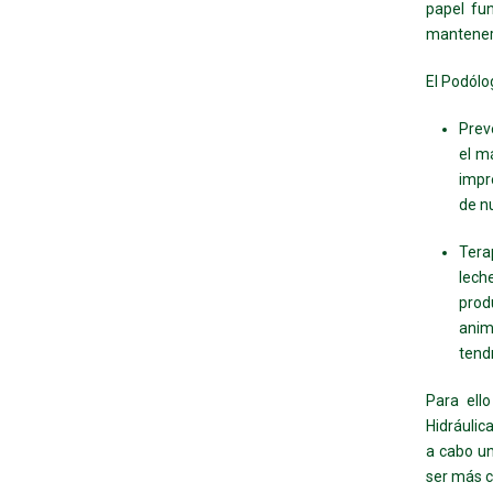
papel fu
mantener 
El Podólo
Prev
el m
impr
de n
Tera
lech
prod
anim
tend
Para ell
Hidráulic
a cabo un
ser más c