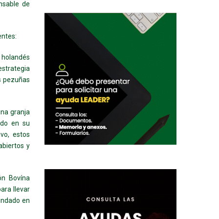
nsable de
entes:
l holandés
estrategia
as pezuñas
una granja
ndo en su
vo, estos
abiertos y
ón Bovína
ara llevar
dundado en