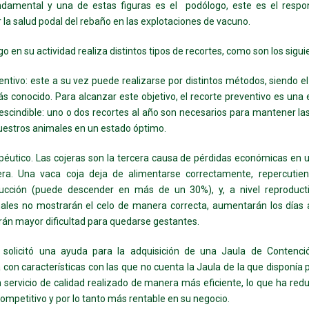
ndamental y una de estas figuras es el
podólogo, este es el respo
la salud podal del rebaño en las explotaciones de vacuno.
go en su actividad realiza distintos tipos de recortes, como son los sigui
entivo: este a su vez puede realizarse por distintos métodos, siendo e
ás conocido. Para alcanzar este objetivo, el recorte preventivo es una 
escindible: uno o dos recortes al año son necesarios para mantener l
uestros animales en un estado óptimo.
péutico. Las cojeras son la tercera causa de pérdidas económicas en 
era. Una vaca coja deja de alimentarse correctamente, repercutie
ucción (puede descender en más de un 30%), y, a nivel reproducti
ales no mostrarán el celo de manera correcta, aumentarán los días 
rán mayor dificultad para quedarse gestantes.
o solicitó una ayuda para la adquisición de una Jaula de Contenci
a con características con las que no cuenta la Jaula de la que disponía p
 servicio de calidad realizado de manera más eficiente, lo que ha re
ompetitivo y por lo tanto más rentable en su negocio.