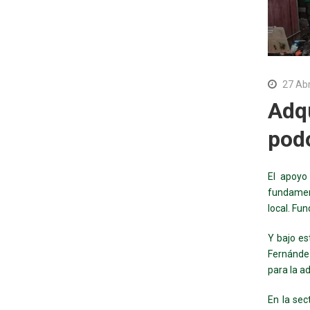
27 Ab
Adqu
podo
El apoyo
fundament
local. Fu
Y bajo es
Fernández
para la a
En la sec