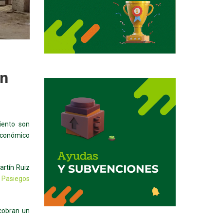
ón
iento son
 económico
artín Ruiz
s Pasiegos
 cobran un