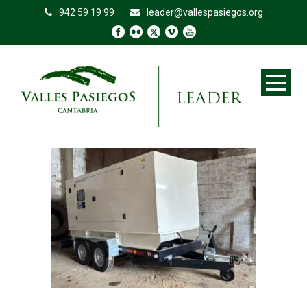
942 59 19 99
leader@vallespasiegos.org