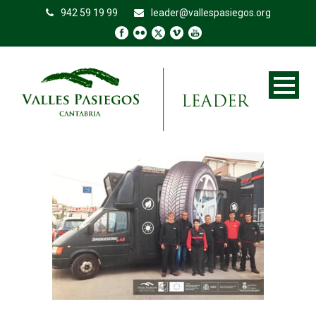
942 59 19 99
leader@vallespasiegos.org