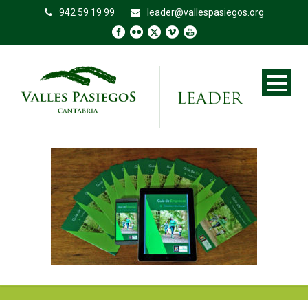
942 59 19 99
leader@vallespasiegos.org