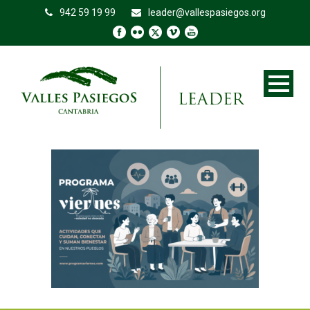
942 59 19 99
leader@vallespasiegos.org