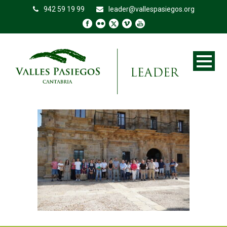
942 59 19 99
leader@vallespasiegos.org