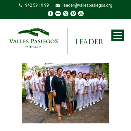
942 59 19 99
leader@vallespasiegos.org