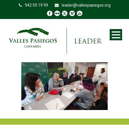
942 59 19 99
leader@vallespasiegos.org