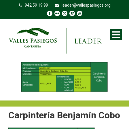
942 59 19 99
leader@vallespasiegos.org
Carpintería Benjamín Cobo